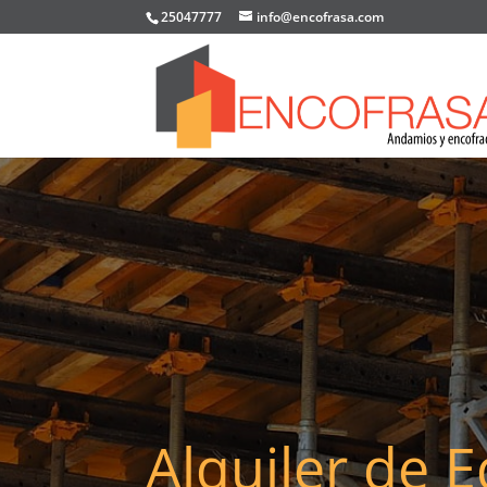
25047777
info@encofrasa.com
Alquiler de 