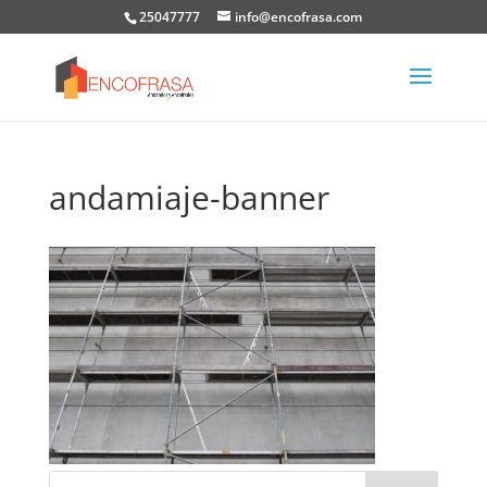
25047777
info@encofrasa.com
andamiaje-banner