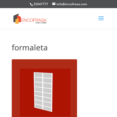
25047777
info@encofrasa.com
formaleta