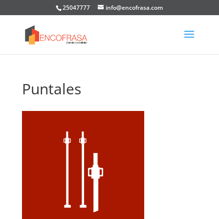
25047777
info@encofrasa.com
Puntales