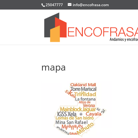
25047777
info@encofrasa.com
mapa