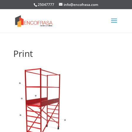
25047777
info@encofrasa.com
Print